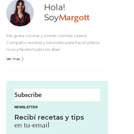
Hola!
Soy
Margott
Me gusta cocinar y comer comida casera.
Comparto recetas y tutoriales para hacer platos
ricos y fáciles todos los días!
Ver más
Subscribe
NEWSLETTER
Recibí recetas y tips
en tu-email