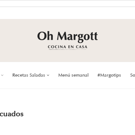
Recetas Saladas
Menú semanal
#Margotips
So
icuados