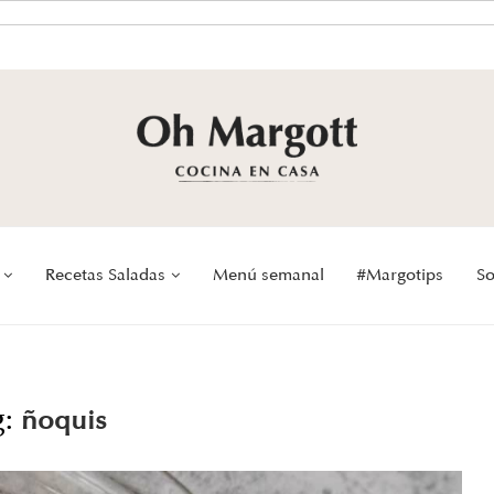
Recetas Saladas
Menú semanal
#Margotips
So
g:
ñoquis