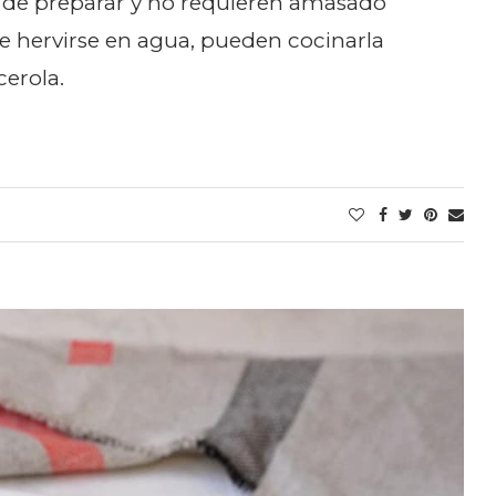
il de preparar y no requieren amasado
de hervirse en agua, pueden cocinarla
cerola.