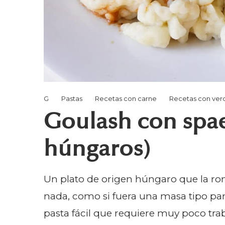
G
Pastas
Recetas con carne
Recetas con ver
Goulash con spae
húngaros)
Un plato de origen húngaro que la ro
nada, como si fuera una masa tipo p
pasta fácil que requiere muy poco trab