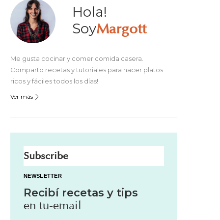
Hola!
Soy
Margott
Me gusta cocinar y comer comida casera.
Comparto recetas y tutoriales para hacer platos
ricos y fáciles todos los días!
Ver más
Subscribe
NEWSLETTER
Recibí recetas y tips
en tu-email