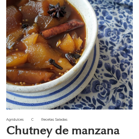
Agridulces
C
Recetas Saladas
Chutney de manzana