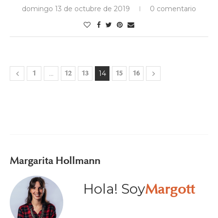
domingo 13 de octubre de 2019
0 comentario
1
…
12
13
14
15
16
Margarita Hollmann
Hola! Soy
Margott