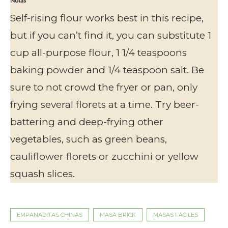
Notas
Self-rising flour works best in this recipe,
but if you can’t find it, you can substitute 1
cup all-purpose flour, 1 1/4 teaspoons
baking powder and 1/4 teaspoon salt. Be
sure to not crowd the fryer or pan, only
frying several florets at a time. Try beer-
battering and deep-frying other
vegetables, such as green beans,
cauliflower florets or zucchini or yellow
squash slices.
EMPANADITAS CHINAS
MASA BRICK
MASAS FÁCILES